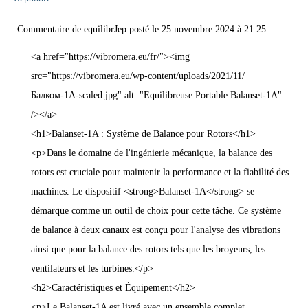
Commentaire de
equilibrJep
posté le
25 novembre 2024
à
21:25
<a href="https://vibromera.eu/fr/"><img
src="https://vibromera.eu/wp-content/uploads/2021/11/
Балком-1А-scaled.jpg" alt="Equilibreuse Portable Balanset-1A"
/></a>
<h1>Balanset-1A : Système de Balance pour Rotors</h1>
<p>Dans le domaine de l'ingénierie mécanique, la balance des
rotors est cruciale pour maintenir la performance et la fiabilité des
machines. Le dispositif <strong>Balanset-1A</strong> se
démarque comme un outil de choix pour cette tâche. Ce système
de balance à deux canaux est conçu pour l'analyse des vibrations
ainsi que pour la balance des rotors tels que les broyeurs, les
ventilateurs et les turbines.</p>
<h2>Caractéristiques et Équipement</h2>
<p>Le Balanset-1A est livré avec un ensemble complet