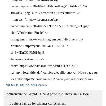
content/uploads/2024/02/Bs1ManualEngV156-May2023-
10448541.png" alt="Correction du Déséquilibre" />
<img src="https://vibromera.eu/wp-
content/uploads/2024/03/5969837695301697402_121.jpg"
alt="Vérification Finale" />
Instagram: https://www.instagram.com/vibromera_ou/
Youtube : https://youtu.be/S4CaSPR-Kh0?
si=8wIDnCOtFM618qnE
Achetez sur Amazon : <a
href="https://www.amazon.fr/dp/B0DCT5CCKT?
ref=myi_losg_title_dp">service d'equilibrage</a> Notre page sur
<a href="https://vibromera.eu/fr/">analyse des vibrations</a>
Visiter le site de equilibrJep
Commentaire de
Gérard Thibaud
posté le
28 mars 2022
à
15:46
Le site a l'air de fonctionner correctement