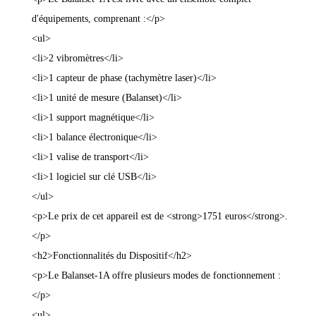
d'équipements, comprenant :</p>
<ul>
<li>2 vibromètres</li>
<li>1 capteur de phase (tachymètre laser)</li>
<li>1 unité de mesure (Balanset)</li>
<li>1 support magnétique</li>
<li>1 balance électronique</li>
<li>1 valise de transport</li>
<li>1 logiciel sur clé USB</li>
</ul>
<p>Le prix de cet appareil est de <strong>1751 euros</strong>.
</p>
<h2>Fonctionnalités du Dispositif</h2>
<p>Le Balanset-1A offre plusieurs modes de fonctionnement :
</p>
<ul>